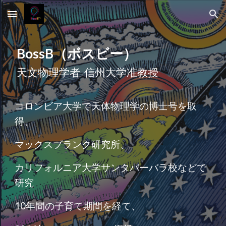
Skip to main content
Skip to navigation
BossB（ボスビー）
天文物理学者 信州大学准教授
コロンビア大学で天体物理学の博士号を取
得、
マックスプランク研究所、
カリフォルニア大学サンタバーバラ校などで
研究
10年間の子育て期間を経て、